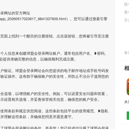
版
要
登录网址的官方网址
html/app_20260517023817_9841337609.html）。您可以通过搜索引擎
开
在页面上找到一个醒目的注册按钮。点击该按钮，您将被引导至注册
备案
的个人信息来创建球盟会登录网址账户。通常包括用户名、❥密码、
必提供准确完整的信息，以确保顺利完成注册。
账户验证。球盟会登录网址会向您提供的电子邮件地址或手机号码发
行验证操作。这有助于确保账户的安全性，并防止不法分子滥用您的
安全选项，以增强账户的安全性。例如，可以设置安全问题和答案，
提示设置相关选项，并妥善保管相关信息，确保您的账户安全。
供使用条款和规定供您阅读。这些条款包括平台的使用规范、❥隐私
读并理解这些条款，并确保您同意并愿意遵守。
意了球盟会登录网址的条款，恭喜您！您已经成功注册了球盟会登录