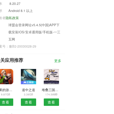
本
8.20.27
求
Android 8.1 以上
发者
隐私政策
球盟会登录网址v5.4.5(中国)APP下
载安装IOS/安卓通用版/手机版-一三
五网
号：豫B2-20030028-29
相关应用推荐
更多
水果的游戏安卓
道中之道
堆叠三国可盘版
9.87GB
3.39GB
174.59MB
查看
查看
查看