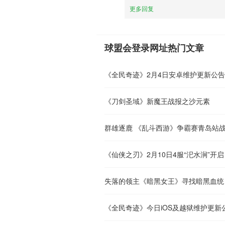
更多回复
球盟会登录网址热门文章
《全民奇迹》2月4日安卓维护更新公告
《刀剑圣域》新魔王战报之沙元素
群雄逐鹿 《乱斗西游》争霸赛青岛站
《仙侠之刃》2月10日4服“汜水涧”开启
失落的领主《暗黑女王》寻找暗黑血统
《全民奇迹》今日iOS及越狱维护更新