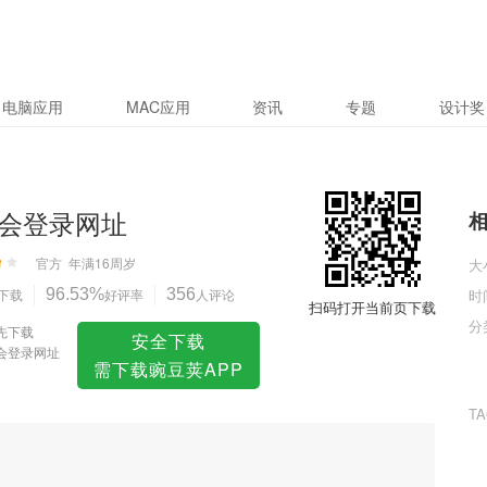
电脑应用
MAC应用
资讯
专题
设计奖
会登录网址
官方
年满16周岁
大
下载
96.53%
好评率
356
人评论
时
扫码打开当前页下载
分
先下载
安全下载
会登录网址
需下载豌豆荚APP
T