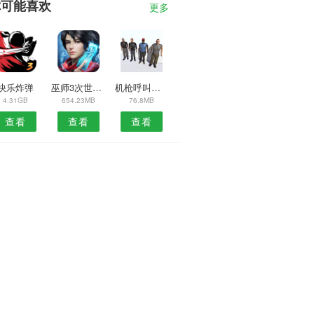
你可能喜欢
更多
快乐炸弹
巫师3次世代版希里更开放的服装MOD
机枪呼叫中文版
4.31GB
654.23MB
76.8MB
查看
查看
查看