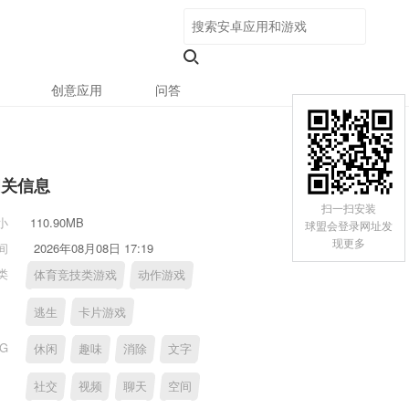
创意应用
问答
相关信息
扫一扫安装
小
110.90MB
球盟会登录网址发
现更多
间
2026年08月08日 17:19
类
体育竞技类游戏
动作游戏
逃生
卡片游戏
AG
休闲
趣味
消除
文字
社交
视频
聊天
空间