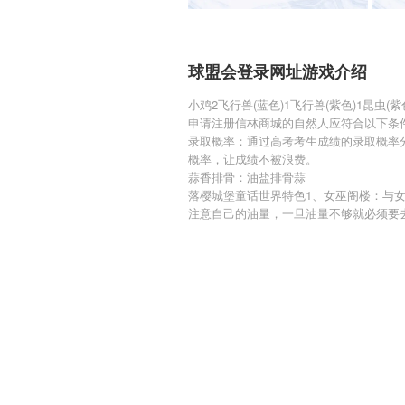
球盟会登录网址游戏介绍
小鸡2飞行兽(蓝色)1飞行兽(紫色)1昆虫(紫
申请注册信林商城的自然人应符合以下条
录取概率：通过高考考生成绩的录取概率
概率，让成绩不被浪费。
蒜香排骨：油盐排骨蒜
落樱城堡童话世界特色1、女巫阁楼：与
注意自己的油量，一旦油量不够就必须要