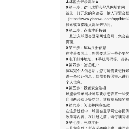
♟球盟会登录网址♟
❥第一步：访问球盟会登录网址官网
首先，打开您的浏览器，输入球盟会
（https://www.yisanwu.com/app/
搜索或直接输入网址来访问。
❥第二步：点击注册按钮
一旦进入球盟会登录网址官网，您会
页面。
❥第三步：填写注册信息
在注册页面上，您需要填写一些必要
❥电子邮件地址、❥手机号码等。请务
❥第四步：验证账户
填写完个人信息后，您可能需要进行
送一条验证信息，您需要按照提示进
个人信息。
❥第五步：设置安全选项
球盟会登录网址通常要求您设置一些
启用两步验证等功能。请根据系统的
❥第六步：阅读并同意条款
在注册过程中，球盟会登录网址会提
政策等内容。在注册之前，请仔细阅
❥第七步：完成注册
一旦您完成了所有必要的步骤，并同