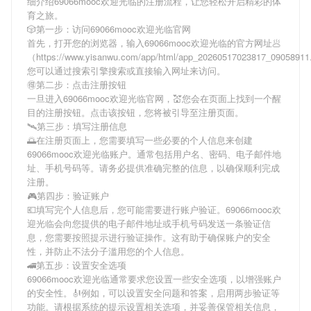
细介绍
69066mooc欢迎光临
的注册流程，让您轻松开启精彩的体
育之旅。
🎲第一步：访问69066mooc欢迎光临官网
首先，打开您的浏览器，输入
69066mooc欢迎光临
的官方网址🥟
（https://www.yisanwu.com/app/html/app_20260517023817_0905891
您可以通过搜索引擎搜索或直接输入网址来访问。
🉐第二步：点击注册按钮
一旦进入
69066mooc欢迎光临
官网，💒您会在页面上找到一个醒
目的注册按钮。点击该按钮，您将被引导至注册页面。
🛰第三步：填写注册信息
🌅在注册页面上，您需要填写一些必要的个人信息来创建
69066mooc欢迎光临
账户。通常包括用户名、密码、电子邮件地
址、手机号码等。请务必提供准确完整的信息，以确保顺利完成
注册。
🎮第四步：验证账户
💶填写完个人信息后，您可能需要进行账户验证。
69066mooc欢
迎光临
会向您提供的电子邮件地址或手机号码发送一条验证信
息，您需要按照提示进行验证操作。这有助于确保账户的安全
性，并防止不法分子滥用您的个人信息。
🚄第五步：设置安全选项
69066mooc欢迎光临
通常要求您设置一些安全选项，以增强账户
的安全性。🎻例如，可以设置安全问题和答案，启用两步验证等
功能。请根据系统的提示设置相关选项，并妥善保管相关信息，