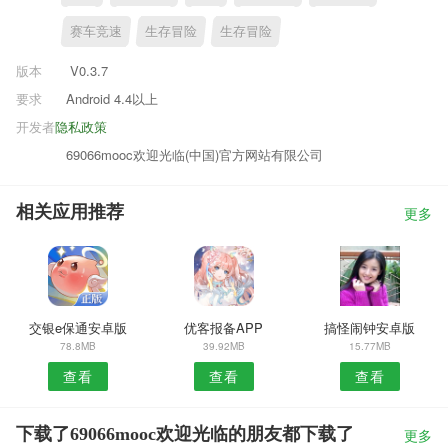
赛车竞速
生存冒险
生存冒险
版本
V0.3.7
要求
Android 4.4以上
开发者
隐私政策
69066mooc欢迎光临(中国)官方网站有限公司
相关应用推荐
更多
交银e保通安卓版
优客报备APP
搞怪闹钟安卓版
78.8MB
39.92MB
15.77MB
查看
查看
查看
下载了69066mooc欢迎光临的朋友都下载了
更多