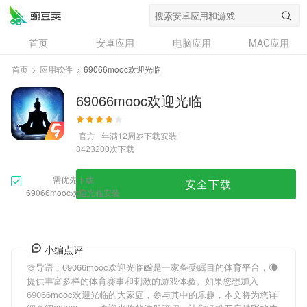
首页
安卓应用
电脑应用
MAC应用
资讯
专题
设计奖
创意应用
首页
>
应用软件
>
69066mooc欢迎光临
问答
69066mooc欢迎光临
官方
年满12周岁
下载安装
次下载
8423200
需优先下载
安全下载
69066mooc欢迎光临安装
小编点评
🍈导语：
69066mooc欢迎光临
📸是一家备受瞩目的体育平台，🌘
提供丰富多样的体育赛事和刺激的游戏体验。如果您想加入
69066mooc欢迎光临
的大家庭，参与其中的乐趣，本文将为您详