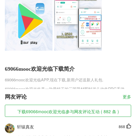
69066mooc欢迎光临下载简介
69066mooc欢迎光临
APP,现在下载,新用户还送新人礼包.
69066mooc欢迎光临是一款最纯正的三国题材即时战斗动作RPG手游，
游戏将带你进入一个燃情的三国世界，恢弘大气的战斗场景，让你内心的
网友评论
更多
战斗欲望被彻底的触发，各种各样的神兵利器，玩家可以任意的打造，炫
酷的技能特效，白兵齐鸣，还有各种各样的红颜知己，自由的选择，喜欢
下载69066mooc欢迎光临参与网友评论互动 ( 882 条 )
乱世魔君安卓正版v5.1.2这款游戏的玩家千万不要错过!
69066mooc欢迎光临软件特色
轩辕真友
868
1,每期英文版重磅,封面候选把目光放长远一些,大思路能帮你打开视野,真