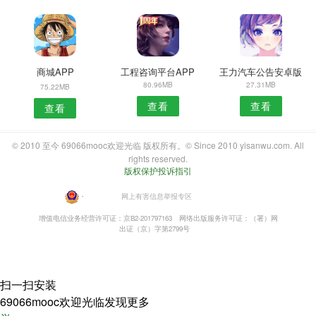
商城APP
工程咨询平台APP
王力汽车公告安卓版
80.96MB
27.31MB
75.22MB
查看
查看
查看
© 2010 至今 69066mooc欢迎光临 版权所有。© Since 2010 yisanwu.com. All
rights reserved.
版权保护投诉指引
・
网上有害信息举报专区
增值电信业务经营许可证：京B2-201797163
网络出版服务许可证：（署）网
出证（京）字第2799号
扫一扫安装
69066mooc欢迎光临发现更多