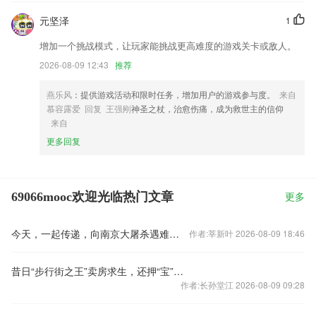
元坚泽
1
增加一个挑战模式，让玩家能挑战更高难度的游戏关卡或敌人。
2026-08-09 12:43
推荐
燕乐风
：提供游戏活动和限时任务，增加用户的游戏参与度。
来自
慕容露爱 回复 王强刚
神圣之杖，治愈伤痛，成为救世主的信仰
来自
更多回复
69066mooc欢迎光临热门文章
更多
今天，一起传递，向南京大屠杀遇难同胞致哀！
作者:莘新叶 2026-08-09 18:46
昔日“步行街之王”卖房求生，还押“宝”千元羽绒服
作者:长孙堂江 2026-08-09 09:28