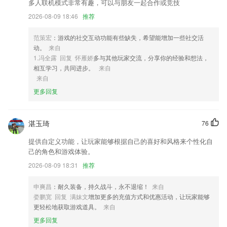
多人联机模式非常有趣，可以与朋友一起合作或竞技
正为大战略做准备
2026-08-09 18:46
推荐
2,每天冥想10分钟，获得前所未有的宁静放松。
3,《经典之旅》可以帮助小朋友发现学习的兴趣方向。App采用游戏化学
范策宏
：游戏的社交互动功能有些缺失，希望能增加一些社交活
习模式，小朋友跟随每位大师学习之后，将获得通关认证，此后可以选择
动。
来自
自己想学的专业分支和心仪的导师。
1.冯全露 回复 怀雁娇
多与其他玩家交流，分享你的经验和想法，
相互学习，共同进步。
来自
4,邀请专业医师入驻，可以随时解决2265用户的健康问题，还可以在线预
来自
约挂号。
更多回复
5,【资料库】项目资料随时查看；
6,人性化的帮助软件管理
湛玉琦
76
69066mooc欢迎光临软件优势
提供自定义功能，让玩家能够根据自己的喜好和风格来个性化自
1.操作超级方便而且很实用的编程工具；
己的角色和游戏体验。
2.控制小车进行S弯行驶。
2026-08-09 18:31
推荐
3.给孩子讲一个又一个生动好玩的故事，让孩子自己也能讲故事。
申爽昌
：耐久装备，持久战斗，永不退缩！
来自
4.每天都会实时为你分享一些好句子，你可以每天记忆积累。
娄鹏宽 回复 满妹文
增加更多的充值方式和优惠活动，让玩家能够
5.·根据日语讲解课程，点播就能马上观看课程
更轻松地获取游戏道具。
来自
更多回复
6.★汇集各种科目，根据你的学习情况自由选择，大量视频课程免费学习