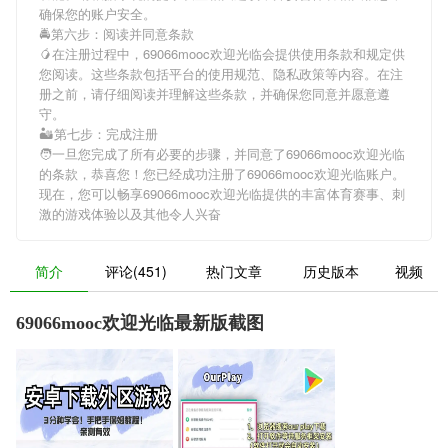
确保您的账户安全。
🚔第六步：阅读并同意条款
🥭在注册过程中，
69066mooc欢迎光临
会提供使用条款和规定供
您阅读。这些条款包括平台的使用规范、隐私政策等内容。在注
册之前，请仔细阅读并理解这些条款，并确保您同意并愿意遵
守。
🏜第七步：完成注册
🧑一旦您完成了所有必要的步骤，并同意了
69066mooc欢迎光临
的条款，恭喜您！您已经成功注册了69066mooc欢迎光临账户。
现在，您可以畅享
69066mooc欢迎光临
提供的丰富体育赛事、刺
激的游戏体验以及其他令人兴奋
简介
评论(451)
热门文章
历史版本
视频
69066mooc欢迎光临最新版截图