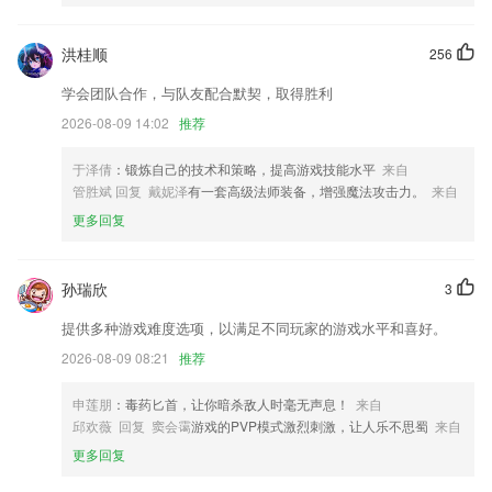
69066mooc欢迎光临更新了什么?
洪桂顺
256
进一步完善了应有功能，使其符合平台基本要求。
兼容最新安卓系统
学会团队合作，与队友配合默契，取得胜利
2026-08-09 14:02
推荐
优化几处体验资料正在审核中
支持多类型素材搜索，使用素材更便捷。
于泽倩
：锻炼自己的技术和策略，提高游戏技能水平
来自
【新增】新增对新能源车牌的支持
管胜斌 回复 戴妮泽
有一套高级法师装备，增强魔法攻击力。
来自
更多回复
告别202深蓝SL03车主年度报告即将送达
联系我们
以上就是69066mooc欢迎光临的介绍，如果您喜欢这款软件，您可以到
孙瑞欣
3
应用商店进行打分评论，说出您的使用经历，以帮助我们更好的对产品进
行优化修改。
提供多种游戏难度选项，以满足不同玩家的游戏水平和喜好。
2026-08-09 08:21
推荐
申莲朋
：毒药匕首，让你暗杀敌人时毫无声息！
来自
邱欢薇 回复 窦会霭
游戏的PVP模式激烈刺激，让人乐不思蜀
来自
更多回复