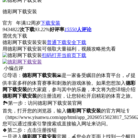
德彩网下载安装
官方
年满12周岁
下载安装
9434822
次下载
93.22%
好评率
15550
人评论
需优先下载
德彩网下载安装安装
普通下载
安全下载
用德彩网下载安装可领取大量福利，视频攻略抢先看
扫码打开当前页下载
小编点评
🕜导语：
德彩网下载安装
🌇是一家备受瞩目的体育平台，🎷提
供丰富多样的体育赛事和刺激的游戏体验。如果您想加入
德彩
网下载安装
的大家庭，参与其中的乐趣，本文将为您详细介绍
德彩网下载安装
的注册流程，让您轻松开启精彩的体育之旅。
🏞第一步：访问德彩网下载安装官网
首先，打开您的浏览器，输入
德彩网下载安装
的官方网址🥄
（https://www.yisanwu.com/app/html/app_20260515023817_5256
您可以通过搜索引擎搜索或直接输入网址来访问。
🍀第二步：点击注册按钮
一旦进入
德彩网下载安装
官网，🍎您会在页面上找到一个醒目