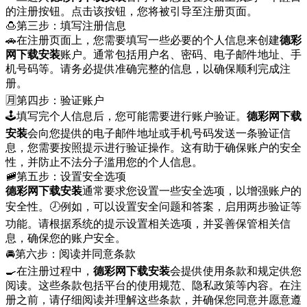
的注册按钮。点击该按钮，您将被引导至注册页面。
🍮第三步：填写注册信息
🚗在注册页面上，您需要填写一些必要的个人信息来创建
德彩
网下载安装
账户。通常包括用户名、密码、电子邮件地址、手
机号码等。请务必提供准确完整的信息，以确保顺利完成注
册。
🈷第四步：验证账户
🕹填写完个人信息后，您可能需要进行账户验证。
德彩网下载
安装
会向您提供的电子邮件地址或手机号码发送一条验证信
息，您需要按照提示进行验证操作。这有助于确保账户的安全
性，并防止不法分子滥用您的个人信息。
🚞第五步：设置安全选项
德彩网下载安装
通常要求您设置一些安全选项，以增强账户的
安全性。🕗例如，可以设置安全问题和答案，启用两步验证等
功能。请根据系统的提示设置相关选项，并妥善保管相关信
息，确保您的账户安全。
🚘第六步：阅读并同意条款
🍳在注册过程中，
德彩网下载安装
会提供使用条款和规定供您
阅读。这些条款包括平台的使用规范、隐私政策等内容。在注
册之前，请仔细阅读并理解这些条款，并确保您同意并愿意遵