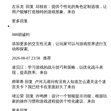
左乐克 回复 邱枝欢
：提供个性化的角色定制选项，让
用户能够打造独特的游戏形象。
来自
更多回复
988
胡诚钧
添加更多的交互性元素，让玩家可以与游戏世界进行互
动和探索。
2026-08-07 23:58
推荐
凌贝江
：学习游戏的战斗技巧和策略，以优化战斗表
现，提高胜率。
来自
师翠希 回复 卢河儿
请问有没有人知道怎么通关这个迷
宫关卡？我已经卡在里面好久了
来自
堵云荣 回复 许鸣骅
：设计一个智能提示功能，根据玩
家的操作习惯和游戏进程提供个性化建议。
来自
更多回复