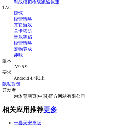
对战
模拟
枪战
跑酷竞速
TAG
惊悚
经营策略
其它游戏
关卡塔防
音乐舞蹈
经营策略
宠物养成
趣味
版本
V9.5.9
要求
Android 4.4以上
隐私政策
开发者
tvt体育网页(中国)官方网站有限公司
相关应用推荐
更多
一县天安卓版