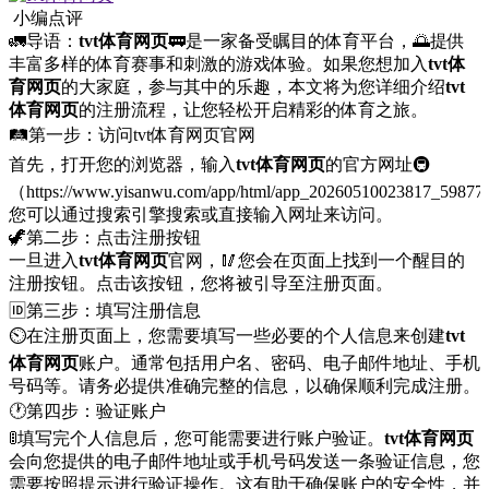
小编点评
🚛导语：
tvt体育网页
🚃是一家备受瞩目的体育平台，🌅提供
丰富多样的体育赛事和刺激的游戏体验。如果您想加入
tvt体
育网页
的大家庭，参与其中的乐趣，本文将为您详细介绍
tvt
体育网页
的注册流程，让您轻松开启精彩的体育之旅。
🛤第一步：访问tvt体育网页官网
首先，打开您的浏览器，输入
tvt体育网页
的官方网址🚇
（https://www.yisanwu.com/app/html/app_20260510023817_5987
您可以通过搜索引擎搜索或直接输入网址来访问。
🦖第二步：点击注册按钮
一旦进入
tvt体育网页
官网，🥢您会在页面上找到一个醒目的
注册按钮。点击该按钮，您将被引导至注册页面。
🆔第三步：填写注册信息
⏲在注册页面上，您需要填写一些必要的个人信息来创建
tvt
体育网页
账户。通常包括用户名、密码、电子邮件地址、手机
号码等。请务必提供准确完整的信息，以确保顺利完成注册。
🕐第四步：验证账户
🚦填写完个人信息后，您可能需要进行账户验证。
tvt体育网页
会向您提供的电子邮件地址或手机号码发送一条验证信息，您
需要按照提示进行验证操作。这有助于确保账户的安全性，并