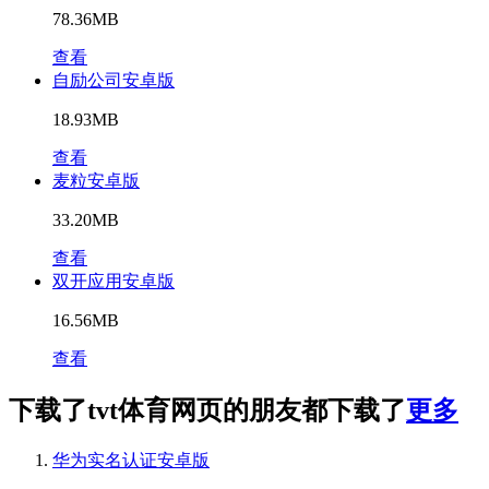
78.36MB
查看
自励公司安卓版
18.93MB
查看
麦粒安卓版
33.20MB
查看
双开应用安卓版
16.56MB
查看
下载了tvt体育网页的朋友都下载了
更多
华为实名认证安卓版