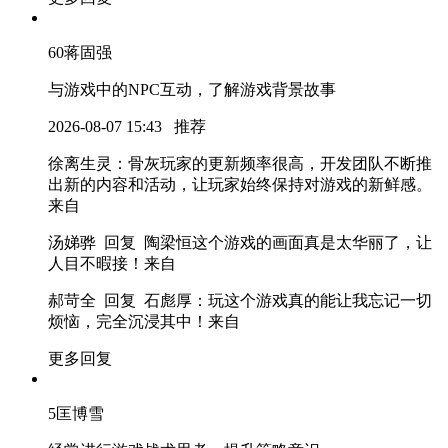
60
蒋固强
与游戏中的NPC互动，了解游戏背景故事
2026-08-07 15:43
推荐
徐离生灵
：骨灰玩家的更新频率很高，开发团队不断推
出新的内容和活动，让玩家始终保持对游戏的新鲜感。
来自
汤娣骅 回复 陶梁恒
这个游戏的画面真是太华丽了，让
人目不暇接！
来自
郝苛全 回复 石彪厚
：玩这个游戏真的能让我忘记一切
烦恼，完全沉浸其中！
来自
更多回复
5
匡博雪