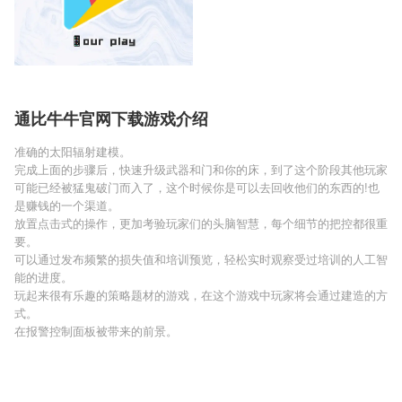
通比牛牛官网下载游戏介绍
准确的太阳辐射建模。
完成上面的步骤后，快速升级武器和门和你的床，到了这个阶段其他玩家
可能已经被猛鬼破门而入了，这个时候你是可以去回收他们的东西的!也
是赚钱的一个渠道。
放置点击式的操作，更加考验玩家们的头脑智慧，每个细节的把控都很重
要。
可以通过发布频繁的损失值和培训预览，轻松实时观察受过培训的人工智
能的进度。
玩起来很有乐趣的策略题材的游戏，在这个游戏中玩家将会通过建造的方
式。
在报警控制面板被带来的前景。