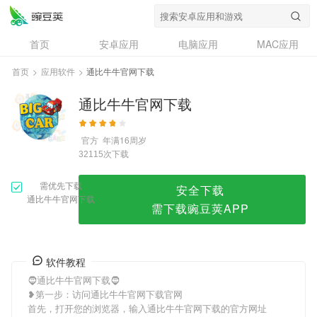
通比牛牛官网下载
首页
安卓应用
电脑应用
MAC应用
资讯
专题
设计奖
创意应用
首页
>
应用软件
>
通比牛牛官网下载
问答
通比牛牛官网下载
官方
年满16周岁
次下载
32115
需优先下载
安全下载
通比牛牛官网下载
需下载豌豆荚APP
软件教程
🧔通比牛牛官网下载🧔
❥第一步：访问通比牛牛官网下载官网
首先，打开您的浏览器，输入通比牛牛官网下载的官方网址