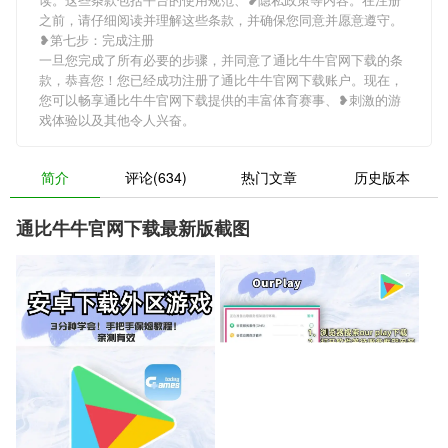
之前，请仔细阅读并理解这些条款，并确保您同意并愿意遵守。
❥第七步：完成注册
一旦您完成了所有必要的步骤，并同意了通比牛牛官网下载的条
款，恭喜您！您已经成功注册了通比牛牛官网下载账户。现在，
您可以畅享通比牛牛官网下载提供的丰富体育赛事、❥刺激的游
戏体验以及其他令人兴奋。
简介
评论(634)
热门文章
历史版本
通比牛牛官网下载最新版截图