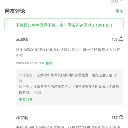
收起
网友评论
更多
下载通比牛牛官网下载，参与网友评论互动 ( 1991 条 )
幸眉德
138
这个游戏的剧情设计真是让人瞠目结舌！每一个转折都让人欲罢
不能
2026-08-09 01:26
推荐
轩辕逸有
：在游戏中培养良好的时间管理能力，避免过度沉迷
来
自
杭平庆
：提供多平台的游戏支持，让用户能够在不同设备上无缝切
换游戏。
来自
更多回复
林霄凝
687
希望增加更多的游戏难度选项，让玩家可以根据自己的实力选择