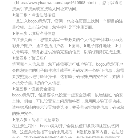
（https://www.yisanwu.com/app/4619598.html）。您可以通过
搜索引擎搜索或直接输入网址来访问。
❥第二步：点击注册按钮
一旦进入bogou竞彩开户官网，您会在页面上找到一个醒目的注
册按钮。点击该按钮，您将被引导至注册页面。
❥第三步：填写注册信息
在注册页面上，您需要填写一些必要的个人信息来创建bogou竞
彩开户账户。通常包括用户名、❥密码、❥电子邮件地址、❥手
机号码等。请务必提供准确完整的信息，以确保顺利完成注册。
❥第四步：验证账户
填写完个人信息后，您可能需要进行账户验证。bogou竞彩开户
会向您提供的电子邮件地址或手机号码发送一条验证信息，您需
要按照提示进行验证操作。这有助于确保账户的安全性，并防止
不法分子滥用您的个人信息。
❥第五步：设置安全选项
bogou竞彩开户通常要求您设置一些安全选项，以增强账户的安
全性。例如，可以设置安全问题和答案，启用两步验证等功能。
请根据系统的提示设置相关选项，并妥善保管相关信息，确保您
的账户安全。
❥第六步：阅读并同意条款
在注册过程中，bogou竞彩开户会提供使用条款和规定供您阅
读。这些条款包括平台的使用规范、❥隐私政策等内容。在注册
之前，请仔细阅读并理解这些条款，并确保您同意并愿意遵守。