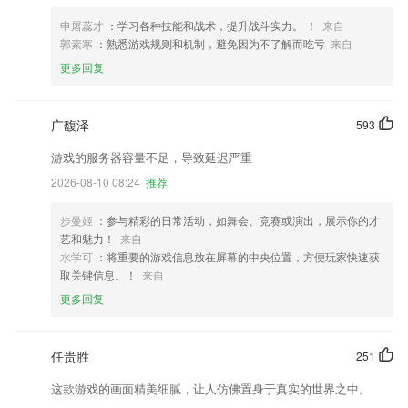
申屠蕊才
：学习各种技能和战术，提升战斗实力。 ！
来自
郭素寒
：熟悉游戏规则和机制，避免因为不了解而吃亏
来自
更多回复
广馥泽
593
游戏的服务器容量不足，导致延迟严重
2026-08-10 08:24
推荐
步曼姬
：参与精彩的日常活动，如舞会、竞赛或演出，展示你的才
艺和魅力！
来自
水学可
：将重要的游戏信息放在屏幕的中央位置，方便玩家快速获
取关键信息。！
来自
更多回复
任贵胜
251
这款游戏的画面精美细腻，让人仿佛置身于真实的世界之中。